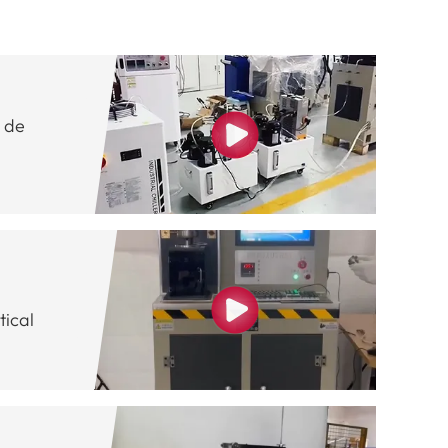
 de
tical