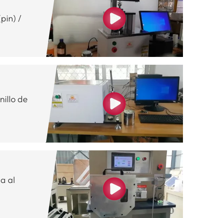
pin) /
illo de
a al