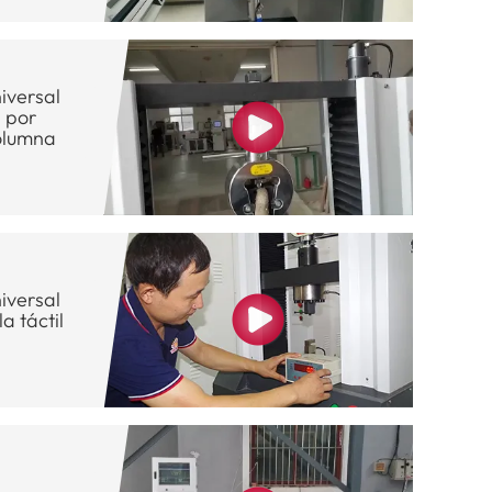
iversal
a por
olumna
iversal
a táctil