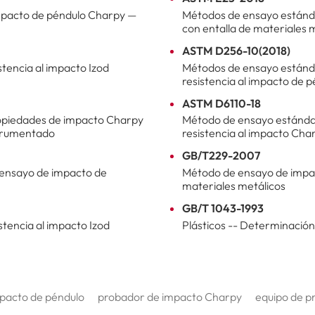
mpacto de péndulo Charpy —
Métodos de ensayo estánda
con entalla de materiales 
ASTM D256-10(2018)
stencia al impacto Izod
Métodos de ensayo estánda
resistencia al impacto de p
ASTM D6110-18
ropiedades de impacto Charpy
Método de ensayo estándar
strumentado
resistencia al impacto Cha
GB/T229-2007
 ensayo de impacto de
Método de ensayo de impa
materiales metálicos
GB/T 1043-1993
stencia al impacto Izod
Plásticos -- Determinación
pacto de péndulo
probador de impacto Charpy
equipo de p