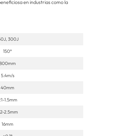
eneficiosa en industrias como la
50J, 300J
150°
800mm
5.4m/s
40mm
R1-1.5mm
2-2.5mm
16mm