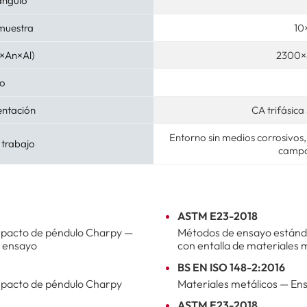
 ángulo
muestra
10
L×An×Al)
2300
to
entación
CA trifásic
Entorno sin medios corrosivos, 
 trabajo
campo
ASTM E23-2018
mpacto de péndulo Charpy —
Métodos de ensayo estánda
e ensayo
con entalla de materiales 
BS EN ISO 148-2:2016
mpacto de péndulo Charpy
Materiales metálicos — En
ASTM E23-2018