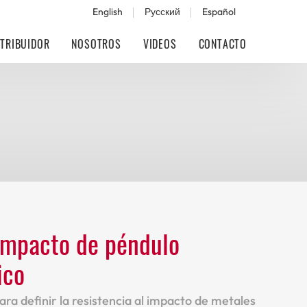
English
Русский
Español
STRIBUIDOR
NOSOTROS
VIDEOS
CONTACTO
impacto de péndulo
ico
ra definir la resistencia al impacto de metales