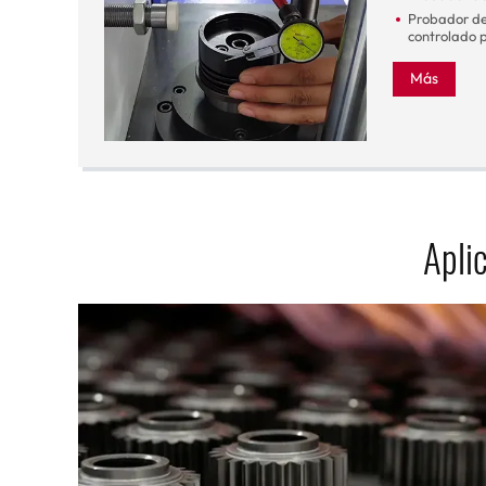
Probador de
controlado 
Más
Apli