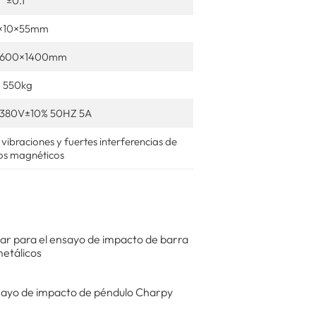
±0.1°
×10×55mm
×600×1400mm
550kg
a 380V±10% 50HZ 5A
vibraciones y fuertes interferencias de
s magnéticos
r para el ensayo de impacto de barra
metálicos
sayo de impacto de péndulo Charpy