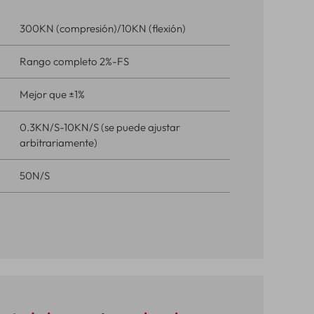
300KN (compresión)/10KN (flexión)
Rango completo 2%-FS
Mejor que ±1%
0.3KN/S-10KN/S (se puede ajustar
arbitrariamente)
50N/S