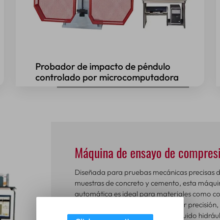
Probador de impacto de péndulo
controlado por microcomputadora
Máquina de ensayo de compres
Diseñada para pruebas mecánicas precisas de f
muestras de concreto y cemento, esta máqu
automática es ideal para materiales como co
hidráulicos dobles para una mayor precisión, e
precisión para regular el flujo de fluido hidrául